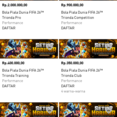
Harga
Rp.2.000.000,00
Harga
Rp.900.000,00
Bola Piala Dunia FIFA 26™
Bola Piala Dunia FIFA 26™
Trionda Pro
Trionda Competition
Performance
Performance
DAFTAR
DAFTAR
Tambahkan ke Wishlist
Ta
Harga
Rp.400.000,00
Harga
Rp.350.000,00
Bola Piala Dunia FIFA 26™
Bola Piala Dunia FIFA 26™
Trionda Training
Trionda Club
Performance
Performance
DAFTAR
DAFTAR
4 warna-warna
Tambahkan ke Wishlist
Ta