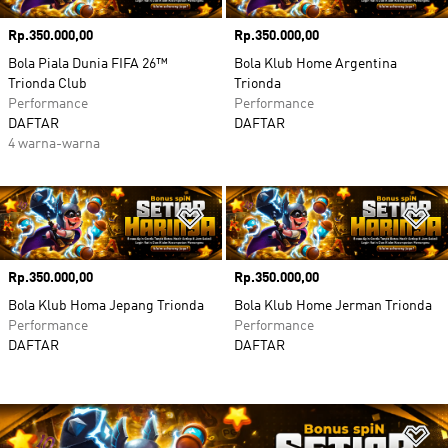
Harga
Rp.350.000,00
Harga
Rp.350.000,00
Bola Piala Dunia FIFA 26™
Bola Klub Home Argentina
Trionda Club
Trionda
Performance
Performance
DAFTAR
DAFTAR
4 warna-warna
Tambahkan ke Wishlist
Ta
Harga
Rp.350.000,00
Harga
Rp.350.000,00
Bola Klub Homa Jepang Trionda
Bola Klub Home Jerman Trionda
Performance
Performance
DAFTAR
DAFTAR
Ta
Ta
Ta
Ta
Ta
Ta
Ta
Ta