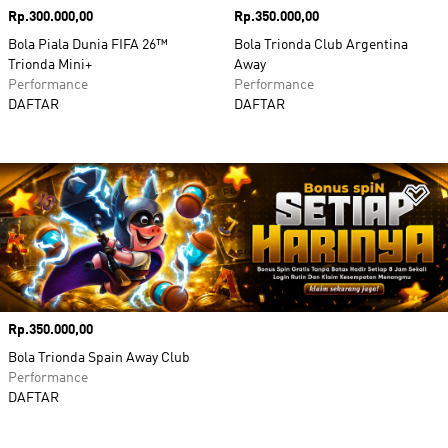
Harga
Rp.300.000,00
Harga
Rp.350.000,00
Bola Piala Dunia FIFA 26™
Bola Trionda Club Argentina
Trionda Mini+
Away
Performance
Performance
DAFTAR
DAFTAR
Ta
Harga
Rp.350.000,00
Bola Trionda Spain Away Club
Performance
DAFTAR