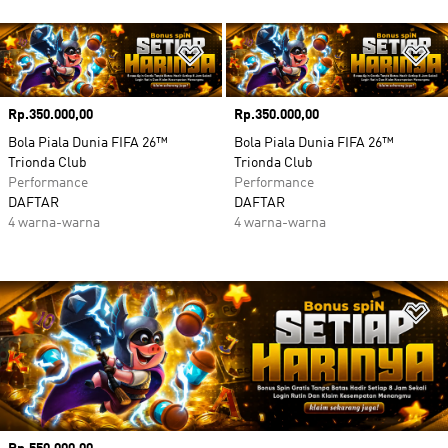
Tambahkan ke Wishlist
Ta
Harga
Rp.350.000,00
Harga
Rp.350.000,00
Bola Piala Dunia FIFA 26™
Bola Piala Dunia FIFA 26™
Trionda Club
Trionda Club
Performance
Performance
DAFTAR
DAFTAR
4 warna-warna
4 warna-warna
Ta