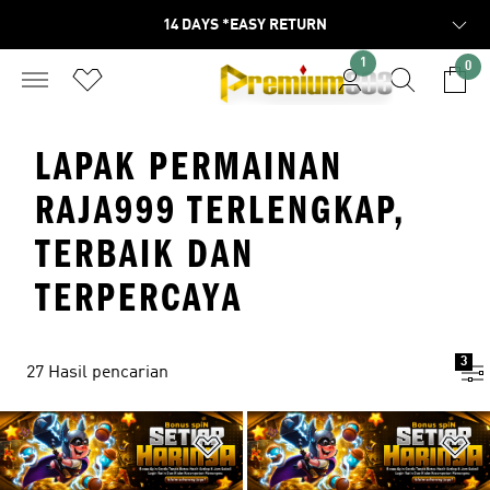
14 DAYS *EASY RETURN
1
0
LAPAK PERMAINAN
RAJA999 TERLENGKAP,
TERBAIK DAN
TERPERCAYA
3
27 Hasil pencarian
Tambahkan ke Wishlist
Ta