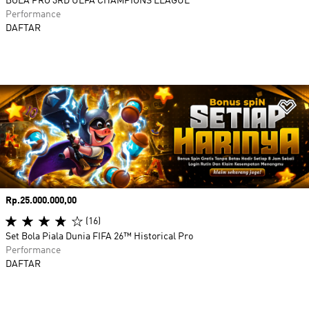
BOLA PRO 3RD UEFA CHAMPIONS LEAGUE
Performance
DAFTAR
Ta
Harga
Rp.25.000.000,00
(16)
Set Bola Piala Dunia FIFA 26™ Historical Pro
Performance
DAFTAR